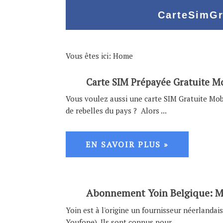
Skip
Skip
Skip
Skip
to
to
to
to
primary
main
primary
footer
navigation
content
sidebar
Vous êtes ici:
Home
Carte SIM Prépayée Gratuite Mo
Vous voulez aussi une carte SIM Gratuite Mob
de rebelles du pays ? Alors ...
EN SAVOIR PLUS »
Abonnement Yoin Belgique: Me
Yoin est à l'origine un fournisseur néerlanda
Youfone). Ils sont connus pour ...