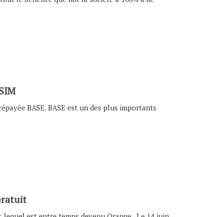
 SIM
prépayée BASE. BASE est un des plus importants
ratuit
r, lequel est entre temps devenu Orange. Le 14 juin