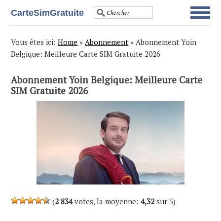
Skip
Skip
Skip
Skip
CarteSimGratuite
to
to
to
to
primary
main
primary
footer
navigation
content
sidebar
Vous êtes ici:
Home
»
Abonnement
»
Abonnement Yoin
Belgique: Meilleure Carte SIM Gratuite 2026
Abonnement Yoin Belgique: Meilleure Carte
SIM Gratuite 2026
(
2 834
votes, la moyenne:
4,32
sur 5)