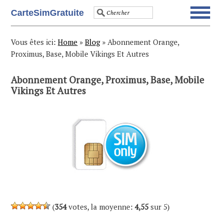
Skip
Skip
Skip
Skip
CarteSimGratuite
to
to
to
to
primary
main
primary
footer
navigation
content
sidebar
Vous êtes ici:
Home
»
Blog
»
Abonnement Orange,
Proximus, Base, Mobile Vikings Et Autres
Abonnement Orange, Proximus, Base, Mobile
Vikings Et Autres
(
354
votes, la moyenne:
4,55
sur 5)