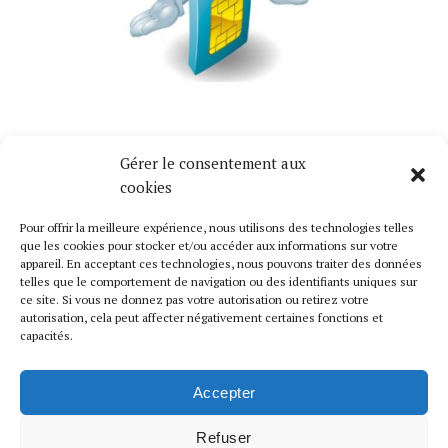
Gérer le consentement aux
Mise à Jour Cartes SIMS Gratuites
cookies
Nous mettons régulièrement à jour de nouvelles
Pour offrir la meilleure expérience, nous utilisons des technologies telles
cartes SIMS gratuites. Suivez-nous pour se tenir au
que les cookies pour stocker et/ou accéder aux informations sur votre
courant.
appareil. En acceptant ces technologies, nous pouvons traiter des données
telles que le comportement de navigation ou des identifiants uniques sur
ce site. Si vous ne donnez pas votre autorisation ou retirez votre
Liens Utiles
autorisation, cela peut affecter négativement certaines fonctions et
capacités.
Catalogue
Contactez-Nous
Accepter
Mentions Légales
Refuser
Retour En Haut De Page