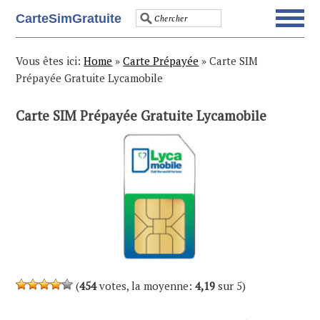
Skip
Skip
Skip
Skip
CarteSimGratuite
to
to
to
to
primary
main
primary
footer
navigation
content
sidebar
Vous êtes ici:
Home
»
Carte Prépayée
»
Carte SIM
Prépayée Gratuite Lycamobile
Carte SIM Prépayée Gratuite Lycamobile
(
454
votes, la moyenne:
4,19
sur 5)