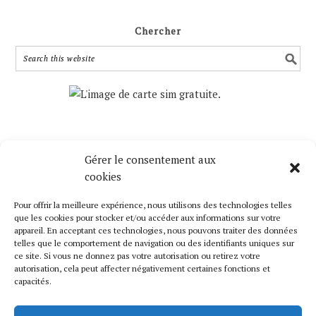
Chercher
Gérer le consentement aux
Mise à Jour Cartes SIMS Gratuites
cookies
Nous mettons régulièrement à jour de nouvelles
Pour offrir la meilleure expérience, nous utilisons des technologies telles
cartes SIMS gratuites. Suivez-nous pour se tenir au
que les cookies pour stocker et/ou accéder aux informations sur votre
courant.
appareil. En acceptant ces technologies, nous pouvons traiter des données
telles que le comportement de navigation ou des identifiants uniques sur
ce site. Si vous ne donnez pas votre autorisation ou retirez votre
Liens Utiles
autorisation, cela peut affecter négativement certaines fonctions et
capacités.
Catalogue
Contactez-Nous