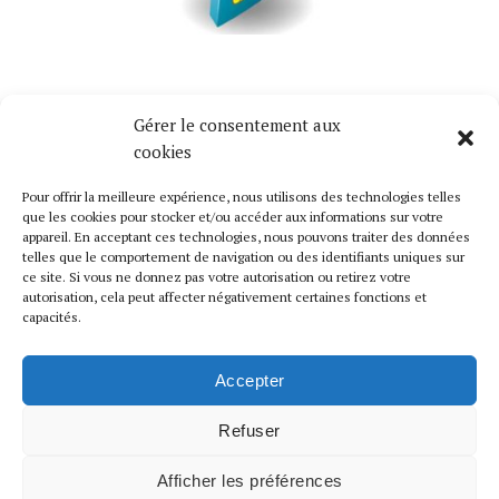
Gérer le consentement aux
Mise à Jour Cartes SIMS Gratuites
cookies
Nous mettons régulièrement à jour de nouvelles
Pour offrir la meilleure expérience, nous utilisons des technologies telles
cartes SIMS gratuites. Suivez-nous pour se tenir au
que les cookies pour stocker et/ou accéder aux informations sur votre
courant.
appareil. En acceptant ces technologies, nous pouvons traiter des données
telles que le comportement de navigation ou des identifiants uniques sur
ce site. Si vous ne donnez pas votre autorisation ou retirez votre
Liens Utiles
autorisation, cela peut affecter négativement certaines fonctions et
capacités.
Catalogue
Contactez-Nous
Accepter
Mentions Légales
Refuser
Retour En Haut De Page
Afficher les préférences