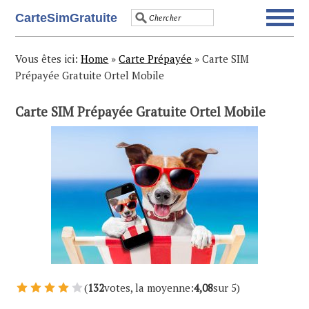
Skip
Skip
Skip
Skip
CarteSimGratuite
to
to
to
to
primary
main
primary
footer
navigation
content
sidebar
Vous êtes ici:
Home
»
Carte Prépayée
»
Carte SIM
Prépayée Gratuite Ortel Mobile
Carte SIM Prépayée Gratuite Ortel Mobile
(
132
votes, la moyenne:
4,08
sur 5)
1 Vote
2 Votes
3 Votes
4 Votes
5 Votes