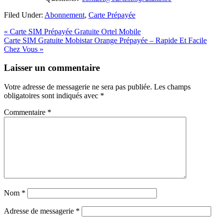
Filed Under:
Abonnement
,
Carte Prépayée
Previous
« Carte SIM Prépayée Gratuite Ortel Mobile
Post:
Next
Carte SIM Gratuite Mobistar Orange Prépayée – Rapide Et Facile
Post:
Chez Vous »
Reader
Laisser un commentaire
Interactions
Votre adresse de messagerie ne sera pas publiée.
Les champs
obligatoires sont indiqués avec
*
Commentaire
*
Nom
*
Adresse de messagerie
*