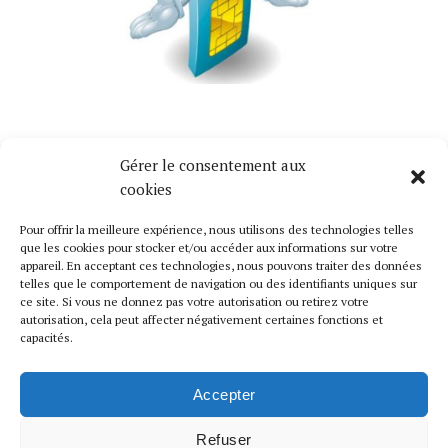
Gérer le consentement aux
Mise à Jour Cartes SIMS Gratuites
cookies
Nous mettons régulièrement à jour de nouvelles
Pour offrir la meilleure expérience, nous utilisons des technologies telles
cartes SIMS gratuites. Suivez-nous pour se tenir au
que les cookies pour stocker et/ou accéder aux informations sur votre
courant.
appareil. En acceptant ces technologies, nous pouvons traiter des données
telles que le comportement de navigation ou des identifiants uniques sur
ce site. Si vous ne donnez pas votre autorisation ou retirez votre
Liens Utiles
autorisation, cela peut affecter négativement certaines fonctions et
capacités.
Catalogue
Contactez-Nous
Accepter
Mentions Légales
Refuser
Retour En Haut De Page