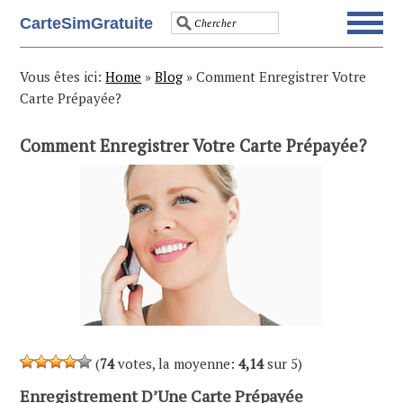
Skip
Skip
Skip
Skip
CarteSimGratuite
to
to
to
to
primary
main
primary
footer
navigation
content
sidebar
Vous êtes ici:
Home
»
Blog
»
Comment Enregistrer Votre
Carte Prépayée?
Comment Enregistrer Votre Carte Prépayée?
(
74
votes, la moyenne:
4,14
sur 5)
Enregistrement D’Une Carte Prépayée